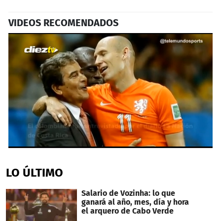
VIDEOS RECOMENDADOS
0
seconds
of
LO ÚLTIMO
40
seconds
Salario de Vozinha: lo que
ganará al año, mes, día y hora
el arquero de Cabo Verde