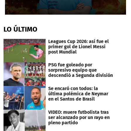
0
seconds
of
LO ÚLTIMO
11
minutes,
51
Leagues Cup 2026: así fue el
seconds
primer gol de Lionel Messi
post Mundial
PSG fue goleado por
sorpresivo equipo que
descendió a Segunda división
Se encaró con todos: la
última polémica de Neymar
en el Santos de Brasil
VIDEO: muere futbolista tras
ser alcanzado por un rayo en
pleno partido