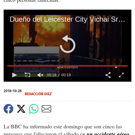
Dueño del Leicester City Vichai Srivaddhanaprabha entre las víctimas del helicóptero estrellado
X
X
X
00:18
00:18
0
of
2018-10-28
18
REDACCIÓN DIEZ
seconds
La BBC ha informado este domingo que son cinco las
personas que fallecieron el sábado en
un accidente aéreo