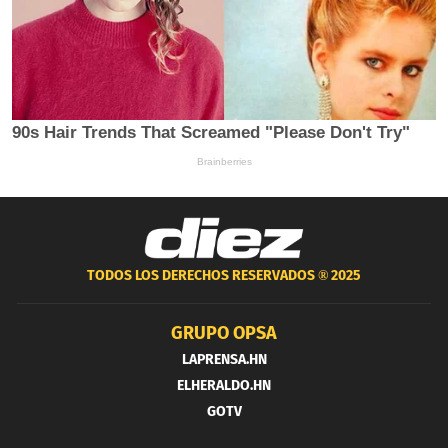
TODOS LOS DERECHOS RESERVADOS ®
2025
GRUPO OPSA
LAPRENSA.HN
ELHERALDO.HN
GOTV