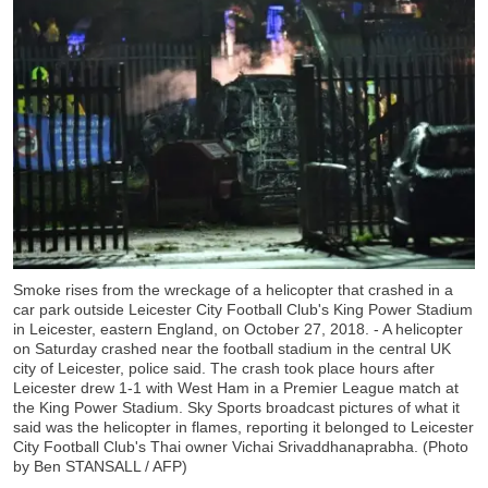
Smoke rises from the wreckage of a helicopter that crashed in a
car park outside Leicester City Football Club's King Power Stadium
in Leicester, eastern England, on October 27, 2018. - A helicopter
on Saturday crashed near the football stadium in the central UK
city of Leicester, police said. The crash took place hours after
Leicester drew 1-1 with West Ham in a Premier League match at
the King Power Stadium. Sky Sports broadcast pictures of what it
said was the helicopter in flames, reporting it belonged to Leicester
City Football Club's Thai owner Vichai Srivaddhanaprabha. (Photo
by Ben STANSALL / AFP)