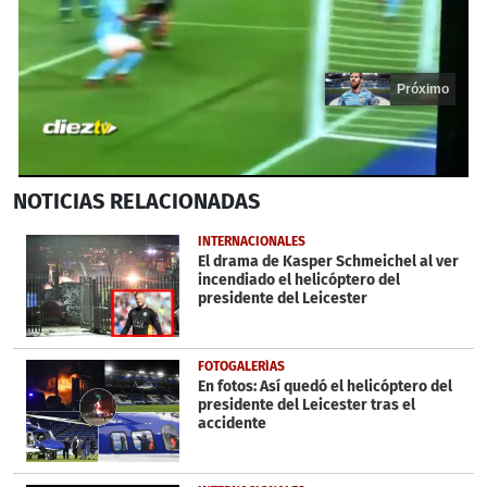
Próximo
0
NOTICIAS
RELACIONADAS
seconds
of
15
INTERNACIONALES
seconds
El drama de Kasper Schmeichel al ver
incendiado el helicóptero del
presidente del Leicester
FOTOGALERÍAS
En fotos: Así quedó el helicóptero del
presidente del Leicester tras el
accidente