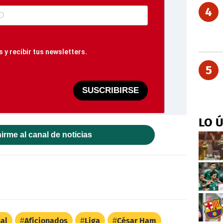
4
 y recibir tus newsletters.
5
SUSCRIBIRSE
LO 
irme al canal de noticias
al
Aficionados
Liga
César Ham