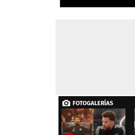
0
seconds
of
24
seconds
Volume
0%
FOTOGALERÍAS