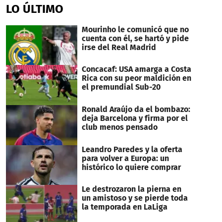
of
LO ÚLTIMO
35
seconds
Mourinho le comunicó que no
cuenta con él, se hartó y pide
irse del Real Madrid
Concacaf: USA amarga a Costa
Rica con su peor maldición en
el premundial Sub-20
Ronald Araújo da el bombazo:
deja Barcelona y firma por el
club menos pensado
Leandro Paredes y la oferta
para volver a Europa: un
histórico lo quiere comprar
Le destrozaron la pierna en
un amistoso y se pierde toda
la temporada en LaLiga