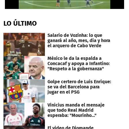
0
seconds
of
LO ÚLTIMO
32
seconds
Salario de Vozinha: lo que
ganará al año, mes, día y hora
el arquero de Cabo Verde
México le da la espalda a
Concacaf y apoya a Infantino:
"Respeto a la gobernanza"
Golpe certero de Luis Enrique:
se va del Barcelona para
jugar en el PSG
Vinicius manda el mensaje
que todo Real Madrid
esperaba: "Mourinho..."
El video de Diomande