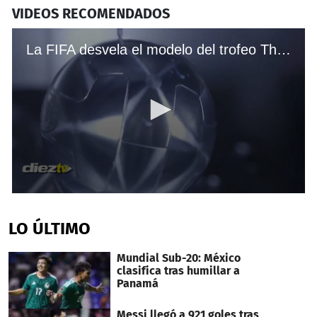
VIDEOS RECOMENDADOS
La FIFA desvela el modelo del trofeo The Best
0
seconds
of
LO ÚLTIMO
1
minute,
4
Mundial Sub-20: México
seconds
clasifica tras humillar a
Panamá
Messi llegó a 921 goles tras