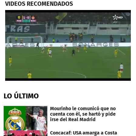
VIDEOS RECOMENDADOS
0
seconds
of
LO ÚLTIMO
52
seconds
Mourinho le comunicó que no
cuenta con él, se hartó y pide
irse del Real Madrid
Concacaf: USA amarga a Costa