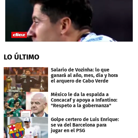
0
seconds
of
LO ÚLTIMO
1
minute,
1
Salario de Vozinha: lo que
second
ganará al año, mes, día y hora
el arquero de Cabo Verde
México le da la espalda a
Concacaf y apoya a Infantino:
"Respeto a la gobernanza"
Golpe certero de Luis Enrique:
se va del Barcelona para
jugar en el PSG