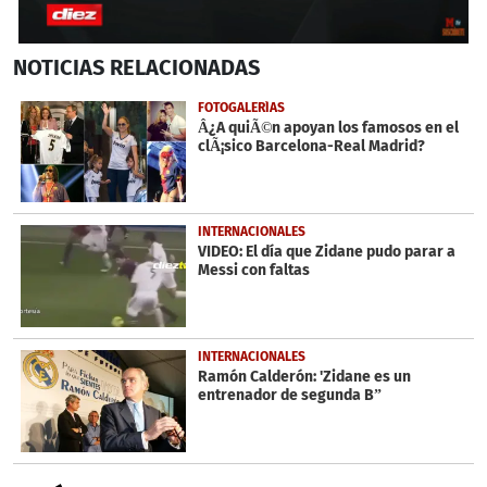
0
NOTICIAS
RELACIONADAS
seconds
of
6
FOTOGALERÍAS
minutes,
Â¿A quiÃ©n apoyan los famosos en el
1
clÃ¡sico Barcelona-Real Madrid?
second
INTERNACIONALES
VIDEO: El día que Zidane pudo parar a
Messi con faltas
INTERNACIONALES
Ramón Calderón: 'Zidane es un
entrenador de segunda B”