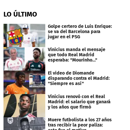
0
seconds
of
LO ÚLTIMO
2
minutes,
45
Golpe certero de Luis Enrique:
seconds
se va del Barcelona para
jugar en el PSG
Vinicius manda el mensaje
que todo Real Madrid
esperaba: "Mourinho..."
El video de Diomande
disparando contra el Madrid:
"Siempre es así"
Vinicius renovó con el Real
Madrid: el salario que ganará
y los años que firmó
Muere futbolista a los 27 años
tras recibir la peor paliza: