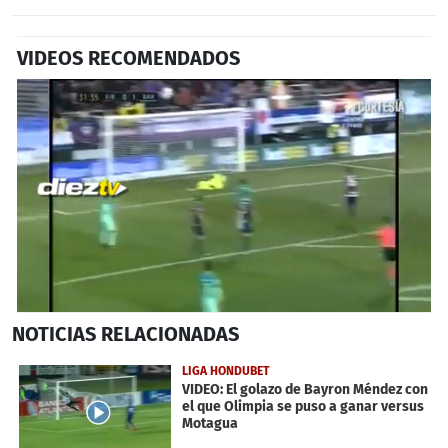
VIDEOS RECOMENDADOS
0
NOTICIAS
RELACIONADAS
seconds
of
31
LIGA HONDUBET
seconds
VIDEO: El golazo de Bayron Méndez con
el que Olimpia se puso a ganar versus
Motagua