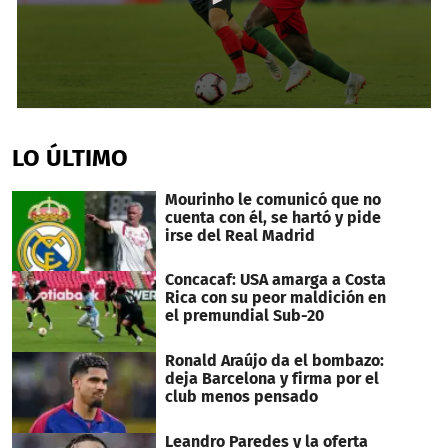
0
seconds
of
LO ÚLTIMO
51
seconds
Mourinho le comunicó que no
cuenta con él, se hartó y pide
irse del Real Madrid
Concacaf: USA amarga a Costa
Rica con su peor maldición en
el premundial Sub-20
Ronald Araújo da el bombazo:
deja Barcelona y firma por el
club menos pensado
Leandro Paredes y la oferta