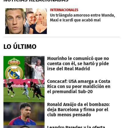
of
1
INTERNACIONALES
minute,
Un triángulo amoroso entre Wanda,
0
Maxi e Icardi que acabó mal
LO ÚLTIMO
Mourinho le comunicó que no
cuenta con él, se hartó y pide
irse del Real Madrid
Concacaf: USA amarga a Costa
Rica con su peor maldición en
el premundial Sub-20
Ronald Araújo da el bombazo:
deja Barcelona y firma por el
club menos pensado
Leandro Paredes y la oferta