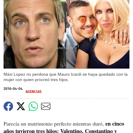
X
X
X
X
Máxi Lopez no perdona que Mauro Icardi se haya quedado con la
mujer con quien procreó tres hijos.
2016-04-04
AGENCIAS
en cinco
Parecía un matrimonio perfecto mientras duró,
años tuvieron tres hijos: Valentino, Constantino y