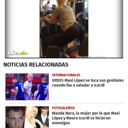
0
NOTICIAS
RELACIONADAS
seconds
of
25
INTERNACIONALES
seconds
VIDEO: Maxi López se toca sus genitales
cuando iba a saludar a Icardi
FOTOGALERÍAS
Wanda Nara, la mujer por la que Maxi
López y Mauro Icardi se hicieron
enemigos