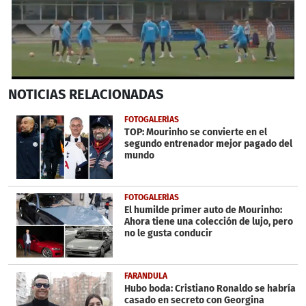
0
NOTICIAS
RELACIONADAS
seconds
of
2
FOTOGALERÍAS
minutes,
TOP: Mourinho se convierte en el
10
segundo entrenador mejor pagado del
seconds
mundo
FOTOGALERÍAS
El humilde primer auto de Mourinho:
Ahora tiene una colección de lujo, pero
no le gusta conducir
FARÁNDULA
Hubo boda: Cristiano Ronaldo se habría
casado en secreto con Georgina