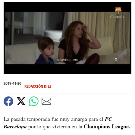
X
X
0
of
2019-11-20
26
REDACCIÓN DIEZ
seconds
La pasada temporada fue muy amarga para el
FC
Champions League.
Barcelona
por lo que vivieron en la