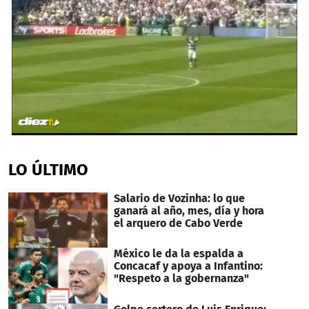
0
seconds
of
LO ÚLTIMO
2
minutes,
15
Salario de Vozinha: lo que
seconds
ganará al año, mes, día y hora
el arquero de Cabo Verde
México le da la espalda a
Concacaf y apoya a Infantino:
"Respeto a la gobernanza"