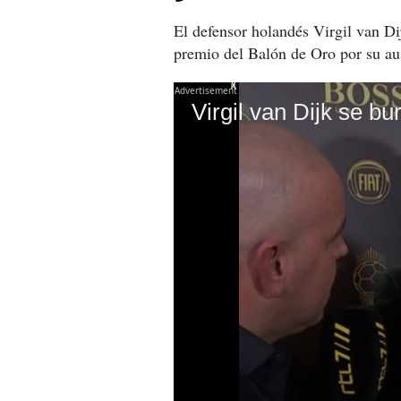
El defensor holandés Virgil van Di
premio del Balón de Oro por su aus
X
X
Virgil van Dijk se b