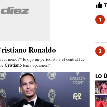
1
Cristiano Ronaldo
2
val menos?' le dijo un periodista y el central fue
Cristiano
que
tenía opciones?
LO 