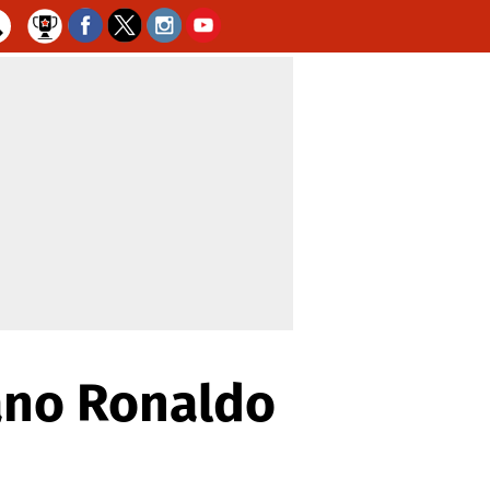
iano Ronaldo
o