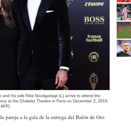
k and his wife Rike Nooitgedagt (L) arrive to attend the
ony at the Chatelet Theatre in Paris on December 2, 2019.
 AFP)
nda pareja a la gala de la entrega del Balón de Oro