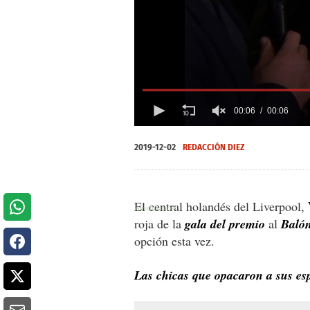
00:06
00:06
0
of
2019-12-02
REDACCIÓN DIEZ
6
seconds
Volume
0%
El central holandés del Liverpool,
roja de la
gala del premio
al
Baló
opción esta vez.
Las chicas que opacaron a sus es