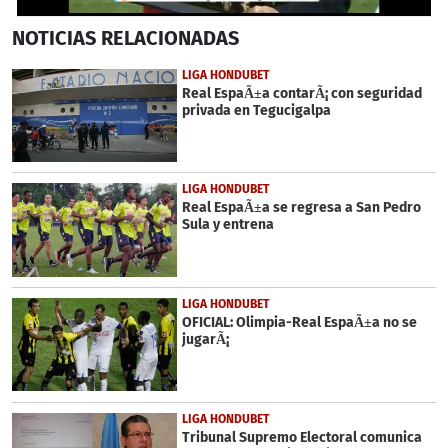
0
NOTICIAS
RELACIONADAS
seconds
of
13
LIGA HONDUBET
seconds
Real EspaÃ±a contarÃ¡ con seguridad
privada en Tegucigalpa
LIGA HONDUBET
Real EspaÃ±a se regresa a San Pedro
Sula y entrena
LIGA HONDUBET
OFICIAL: Olimpia-Real EspaÃ±a no se
jugarÃ¡
LIGA HONDUBET
Tribunal Supremo Electoral comunica