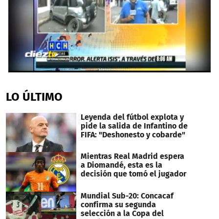
0
seconds
of
LO ÚLTIMO
2
minutes,
18
Leyenda del fútbol explota y
seconds
pide la salida de Infantino de
FIFA: "Deshonesto y cobarde"
Mientras Real Madrid espera
a Diomandé, esta es la
decisión que tomó el jugador
Mundial Sub-20: Concacaf
confirma su segunda
selección a la Copa del