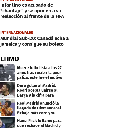
Infantino es acusado de
"chantaje" y se oponen a su
reelección al frente de la FIFA
INTERNACIONALES
Mundial Sub-20: Canadá echa a
Jamaica y consigue su boleto
ÚLTIMO
Muere futbolista a los 27
años tras recibir la peor
paliza: este fue el motivo
Duro golpe al Madrid:
Rodri acepta unirse al
Barça y la cifra para
cerrar su fichaje
Real Madrid anunció la
llegada de Diomande: el
fichaje más caro y su
contrato
Hansi Flick lo llamó para
que rechace al Madrid y