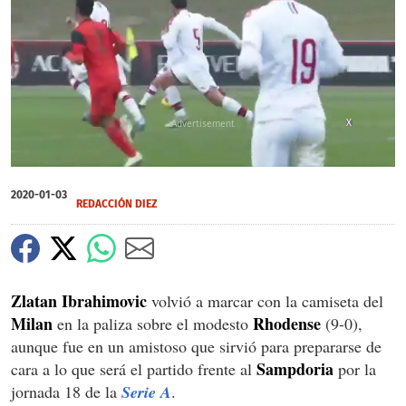
X
0
seconds
2020-01-03
of
REDACCIÓN DIEZ
0
seconds
Zlatan Ibrahimovic
volvió a marcar con la camiseta del
Milan
Rhodense
en la paliza sobre el modesto
(9-0),
aunque fue en un amistoso que sirvió para prepararse de
Sampdoria
cara a lo que será el partido frente al
por la
jornada 18 de la
Serie A
.