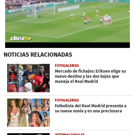
Próximo
0
NOTICIAS
RELACIONADAS
seconds
of
22
FOTOGALERÍAS
seconds
Mercado de fichajes: Eriksen elige su
nuevo destino y las dos bajas que
maneja el Real Madrid
FOTOGALERÍAS
Futbolista del Real Madrid presenta a
su nueva novia y es una preciosura
INTERNACIONALES