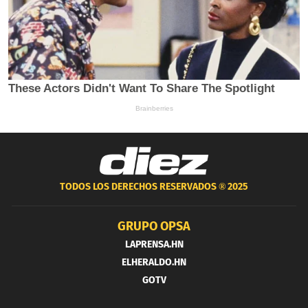
TODOS LOS DERECHOS RESERVADOS ®
2025
GRUPO OPSA
LAPRENSA.HN
ELHERALDO.HN
GOTV