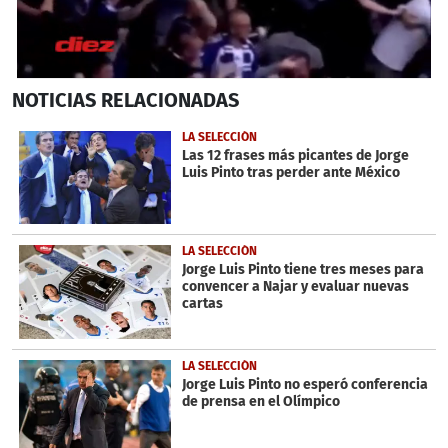
0
NOTICIAS
RELACIONADAS
seconds
of
3
LA SELECCIÓN
minutes,
Las 12 frases más picantes de Jorge
28
Luis Pinto tras perder ante México
seconds
LA SELECCIÓN
Jorge Luis Pinto tiene tres meses para
convencer a Najar y evaluar nuevas
cartas
LA SELECCIÓN
Jorge Luis Pinto no esperó conferencia
de prensa en el Olímpico