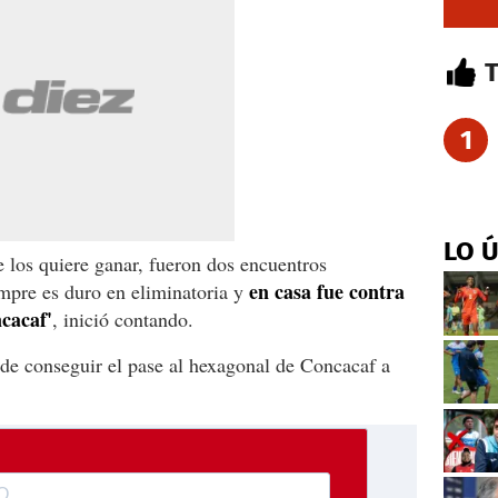
1
LO 
e los quiere ganar, fueron dos encuentros
en casa fue contra
mpre es duro en eliminatoria y
ncacaf'
, inició contando.
ede conseguir el pase al hexagonal de Concacaf a