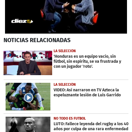
0
NOTICIAS
RELACIONADAS
seconds
of
1
LA SELECCIÓN
minute,
'Honduras es un equipo vacío, sin
2
fútbol, sin espíritu, se va frustrada y
seconds
con un jugador 'roto'.
LA SELECCIÓN
VIDEO: Así narraron en TV Azteca la
espeluznante lesión de Luis Garrido
NO TODO ES FUTBOL
LUTO: Fallece leyenda del rugby a los 40
años por culpa de una rara enfermedad