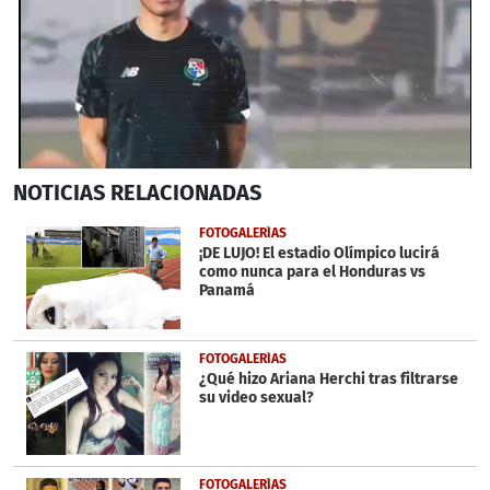
0
NOTICIAS
RELACIONADAS
seconds
of
56
FOTOGALERÍAS
seconds
¡DE LUJO! El estadio Olímpico lucirá
como nunca para el Honduras vs
Panamá
FOTOGALERÍAS
¿Qué hizo Ariana Herchi tras filtrarse
su video sexual?
FOTOGALERÍAS