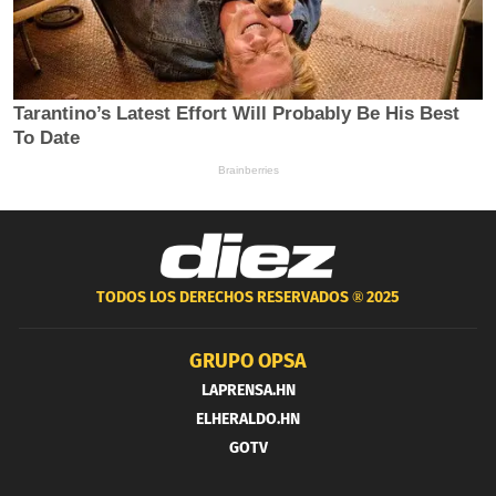
TODOS LOS DERECHOS RESERVADOS ®
2025
GRUPO OPSA
LAPRENSA.HN
ELHERALDO.HN
GOTV