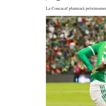
La Concacaf planteará próximamente
X
X
X