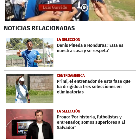
0
NOTICIAS
RELACIONADAS
seconds
of
29
LA SELECCIÓN
seconds
Denis Pineda a Honduras: 'Esta es
nuestra casa y se respeta'
CENTROAMÉRICA
Primi, el entrenador de esta fase que
ha dirigido a tres selecciones en
eliminatorias
LA SELECCIÓN
Prono: 'Por historia, futbolistas y
entrenador, somos superiores a El
Salvador'