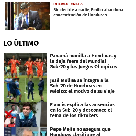
6
INTERNACIONALES
minutes,
Sin decirle a nadie, Emilio abandona
14
concentración de Honduras
seconds
LO ÚLTIMO
Panamá humilla a Honduras y
la deja fuera del Mundial
Sub-20 y los Juegos Olímpicos
José Molina se integra a la
Sub-20 de Honduras en
México: el motivo de su viaje
Francis explica las ausencias
en la Sub-20 y desconoce el
tema de los tiktokers
Pepe Mejía no asegura que
Honduras clasifique al