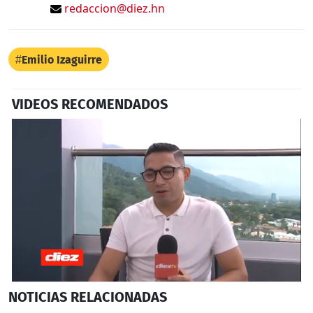
redaccion@diez.hn
Emilio Izaguirre
VIDEOS RECOMENDADOS
0
NOTICIAS
RELACIONADAS
seconds
of