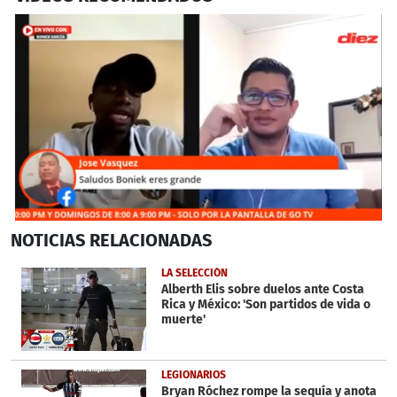
0
NOTICIAS
RELACIONADAS
seconds
of
2
LA SELECCIÓN
minutes,
Alberth Elis sobre duelos ante Costa
2
Rica y México: 'Son partidos de vida o
seconds
muerte'
LEGIONARIOS
Bryan Róchez rompe la sequía y anota