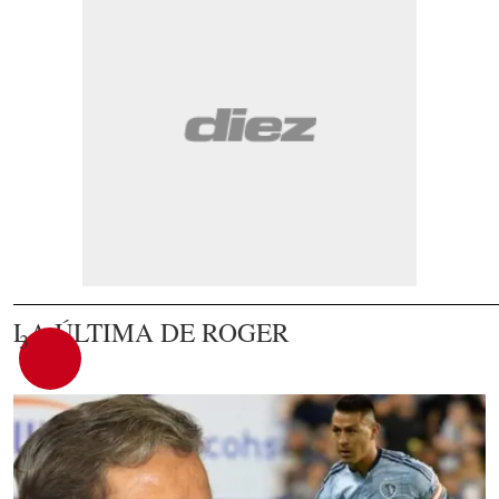
LA ÚLTIMA DE ROGER
3