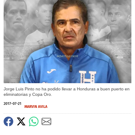
X
X
X
X
X
X
X
X
X
Jorge Luis Pinto no ha podido llevar a Honduras a buen puerto en
eliminatorias y Copa Oro.
2017-07-21
MARVIN AVILA