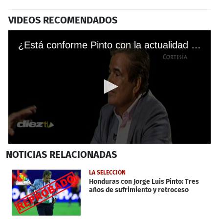
VIDEOS RECOMENDADOS
¿Está conforme Pinto con la actualidad de la Selección Nacional de Honduras?
0
NOTICIAS
RELACIONADAS
seconds
of
1
LA SELECCIÓN
minute,
Honduras con Jorge Luis Pinto: Tres
2
años de sufrimiento y retroceso
seconds