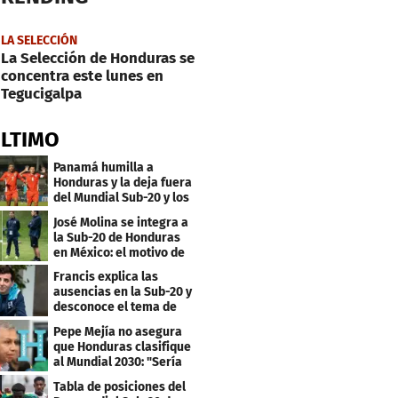
LA SELECCIÓN
La Selección de Honduras se
concentra este lunes en
Tegucigalpa
ÚLTIMO
Panamá humilla a
Honduras y la deja fuera
del Mundial Sub-20 y los
Juegos Olímpicos
José Molina se integra a
la Sub-20 de Honduras
en México: el motivo de
su viaje
Francis explica las
ausencias en la Sub-20 y
desconoce el tema de
los tiktokers
Pepe Mejía no asegura
que Honduras clasifique
al Mundial 2030: "Sería
mentir"
Tabla de posiciones del