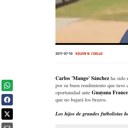
0
seconds
2017-07-10
KELVIN N. COELLO
of
49
seconds
Volume
0%
Carlos 'Mango' Sánchez
ha sido 
por su buen rendimiento que tuvo 
Guayana France
oportunidad ante
que no bajará los brazos.
Los hijos de grandes futbolistas