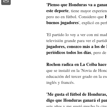
'Pienso que Honduras va a gana
este deporte
, tiene mayor experien
H
pero no en fútbol. Considero que
buenos jugadores
', explicó en per
'El partido lo voy a ver con mi ma
televisión grande para ver el parti
jugadores, conozco más a los de 
periódicos todos los días
, pero de
Rochon radica en La Ceiba hace 
que se instaló en la 'Novia de Hon
educación del tercer grado en la es
inglés y francés.
'Me gusta el fútbol de Hondura
digo que Honduras ganará el par
seis años y me gustó mucho la ciu