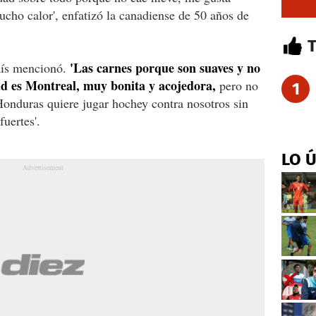
cho calor', enfatizó la canadiense de 50 años de
'Las carnes porque son suaves y no
país mencionó.
ad es Montreal, muy bonita y acojedora,
pero no
1
Honduras quiere jugar hochey contra nosotros sin
uertes'.
LO 