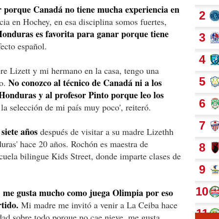
r porque Canadá no tiene mucha experiencia en
cia en Hochey, en esa disciplina somos fuertes,
onduras es favorita para ganar porque tiene
fecto español.
dre Lizett y mi hermano en la casa, tengo una
No conozco al técnico de Canadá ni a los
do.
Honduras y al profesor Pinto porque leo los
 la selección de mi país muy poco', reiteró.
siete años
después de visitar a su madre Lizethh
duras' hace 20 años. Rochón es maestra de
cuela bilingue Kids Street, donde imparte clases de
s, me gusta mucho como juega Olimpia por eso
tido.
Mi madre me invitó a venir a La Ceiba hace
dad sobre todo porque no cae nieve, me gusta