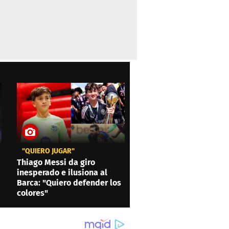
"QUIERO JUGAR"
Thiago Messi da giro
inesperado e ilusiona al
Barca: "Quiero defender los
colores"