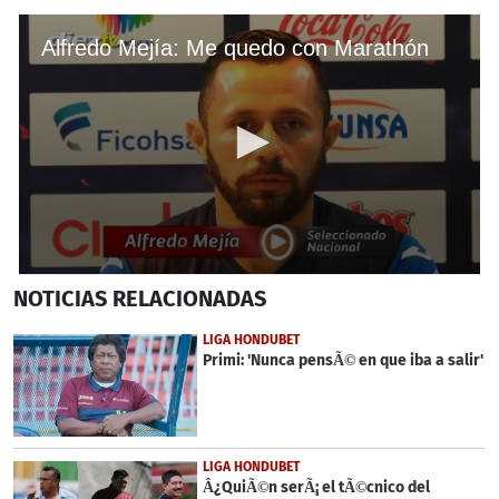
Alfredo Mejía: Me quedo con Marathón
0
NOTICIAS
RELACIONADAS
seconds
of
2
LIGA HONDUBET
minutes,
Primi: 'Nunca pensÃ© en que iba a salir'
18
seconds
LIGA HONDUBET
Â¿QuiÃ©n serÃ¡ el tÃ©cnico del