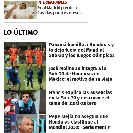
12
INTERNACIONALES
minutes,
Real Madrid pierde a
34
Casillas por tres meses
seconds
LO ÚLTIMO
Panamá humilla a Honduras y
la deja fuera del Mundial
Sub-20 y los Juegos Olímpicos
José Molina se integra a la
Sub-20 de Honduras en
México: el motivo de su viaje
Francis explica las ausencias
en la Sub-20 y desconoce el
tema de los tiktokers
Pepe Mejía no asegura que
Honduras clasifique al
Mundial 2030: "Sería mentir"