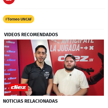
Torneo UNCAF
VIDEOS RECOMENDADOS
0
NOTICIAS
RELACIONADAS
seconds
of