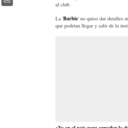
al club.
Barbie
La '
' no quiso dar detalles 
que podrían llegar y salir de la in
¿Ya en el país para arreglar lo d