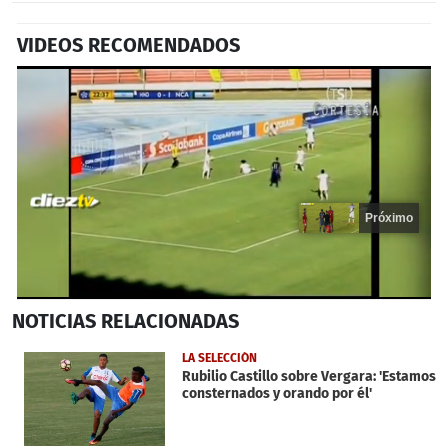
VIDEOS RECOMENDADOS
Próximo
0
NOTICIAS
RELACIONADAS
seconds
of
15
LA SELECCIÓN
seconds
Rubilio Castillo sobre Vergara: 'Estamos
consternados y orando por él'