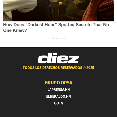
TODOS LOS DERECHOS RESERVADOS ®
2025
GRUPO OPSA
LAPRENSA.HN
ELHERALDO.HN
GOTV