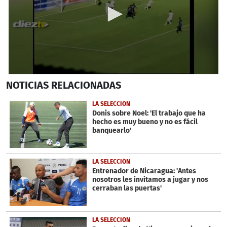
0
NOTICIAS
RELACIONADAS
seconds
of
15
LA SELECCIÓN
seconds
Donis sobre Noel: 'El trabajo que ha
hecho es muy bueno y no es fácil
banquearlo'
LA SELECCIÓN
Entrenador de Nicaragua: 'Antes
nosotros les invitamos a jugar y nos
cerraban las puertas'
LA SELECCIÓN