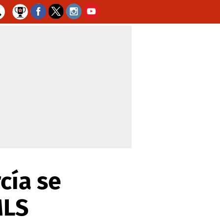
cía se
MLS