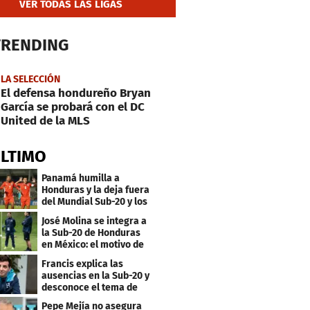
VER TODAS LAS LIGAS
TRENDING
LA SELECCIÓN
El defensa hondureño Bryan
García se probará con el DC
United de la MLS
ÚLTIMO
Panamá humilla a
Honduras y la deja fuera
del Mundial Sub-20 y los
Juegos Olímpicos
José Molina se integra a
la Sub-20 de Honduras
en México: el motivo de
su viaje
Francis explica las
ausencias en la Sub-20 y
desconoce el tema de
los tiktokers
Pepe Mejía no asegura