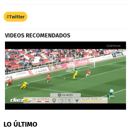
Twitter
VIDEOS RECOMENDADOS
0
seconds
of
LO ÚLTIMO
45
seconds