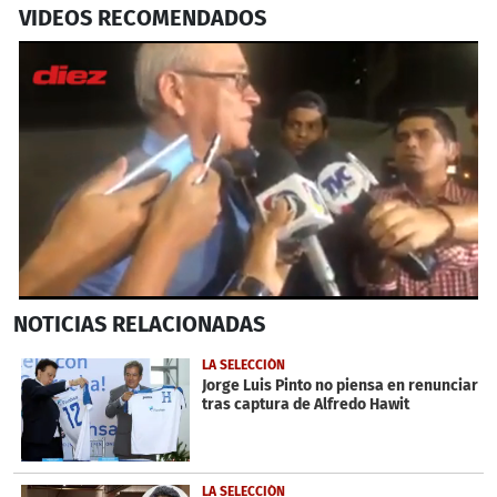
VIDEOS RECOMENDADOS
0
NOTICIAS
RELACIONADAS
seconds
of
3
LA SELECCIÓN
minutes,
Jorge Luis Pinto no piensa en renunciar
3
tras captura de Alfredo Hawit
seconds
LA SELECCIÓN