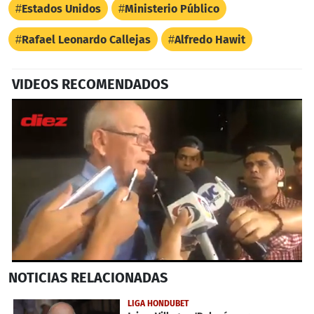
Estados Unidos
Ministerio Público
Rafael Leonardo Callejas
Alfredo Hawit
VIDEOS RECOMENDADOS
0
NOTICIAS
RELACIONADAS
seconds
of
3
LIGA HONDUBET
minutes,