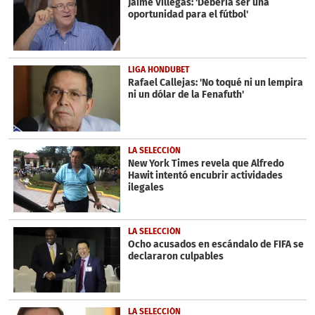
Jaime Villegas: 'Debería ser una
3
oportunidad para el fútbol'
seconds
LIGA HONDUBET
Rafael Callejas: 'No toqué ni un lempira
ni un dólar de la Fenafuth'
LA SELECCIÓN
New York Times revela que Alfredo
Hawit intentó encubrir actividades
ilegales
LA SELECCIÓN
Ocho acusados en escándalo de FIFA se
declararon culpables
LA SELECCIÓN