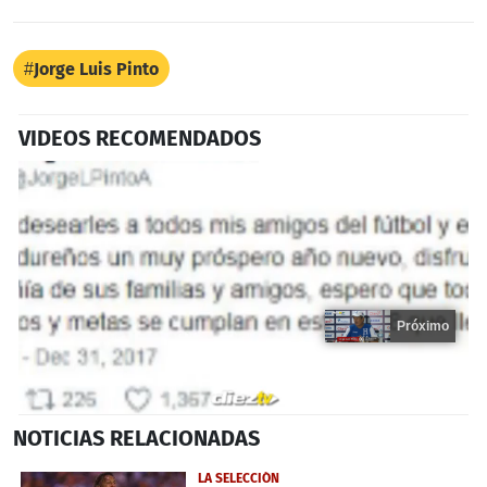
Jorge Luis Pinto
VIDEOS RECOMENDADOS
Próximo
0
NOTICIAS
RELACIONADAS
seconds
of
15
LA SELECCIÓN