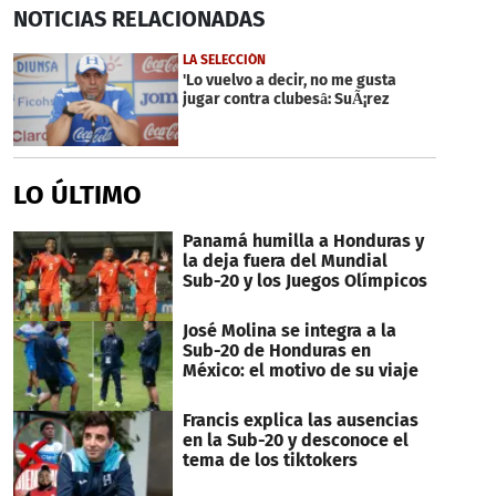
0
NOTICIAS
RELACIONADAS
seconds
of
44
LA SELECCIÓN
seconds
'Lo vuelvo a decir, no me gusta
jugar contra clubesâ: SuÃ¡rez
LO ÚLTIMO
Panamá humilla a Honduras y
la deja fuera del Mundial
Sub-20 y los Juegos Olímpicos
José Molina se integra a la
Sub-20 de Honduras en
México: el motivo de su viaje
Francis explica las ausencias
en la Sub-20 y desconoce el
tema de los tiktokers