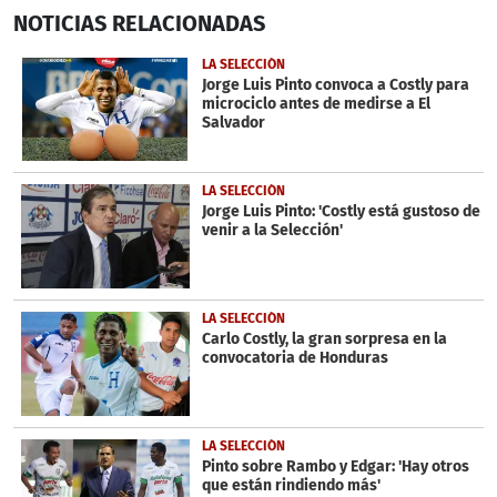
0
NOTICIAS
RELACIONADAS
seconds
of
33
LA SELECCIÓN
seconds
Jorge Luis Pinto convoca a Costly para
microciclo antes de medirse a El
Salvador
LA SELECCIÓN
Jorge Luis Pinto: 'Costly está gustoso de
venir a la Selección'
LA SELECCIÓN
Carlo Costly, la gran sorpresa en la
convocatoria de Honduras
LA SELECCIÓN
Pinto sobre Rambo y Edgar: 'Hay otros
que están rindiendo más'