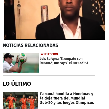
0
NOTICIAS
RELACIONADAS
seconds
of
6
LA SELECCIÓN
minutes,
Luis SuÃ¡rez: 'El empate con
8
PanamÃ¡ me rayÃ³ el corazÃ³nâ
seconds
LO ÚLTIMO
Panamá humilla a Honduras y
la deja fuera del Mundial
Sub-20 y los Juegos Olímpicos