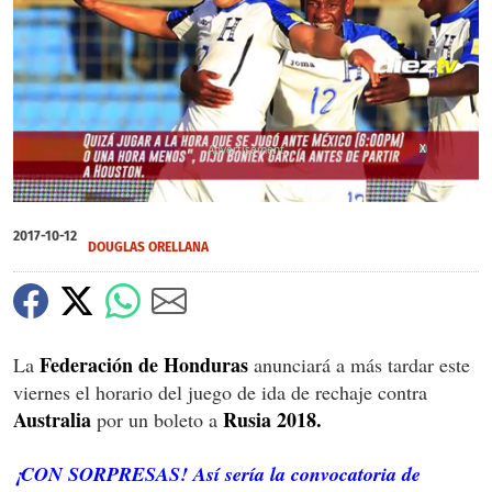
X
0
of
2017-10-12
23
DOUGLAS ORELLANA
seconds
Federación de Honduras
La
anunciará a más tardar este
viernes el horario del juego de ida de rechaje contra
Australia
Rusia 2018.
por un boleto a
¡CON SORPRESAS! Así sería la convocatoria de