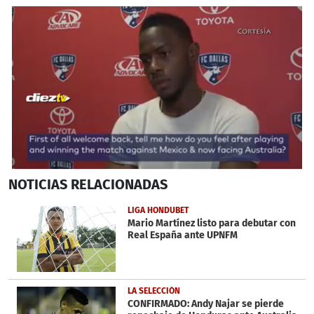
0
NOTICIAS
RELACIONADAS
seconds
of
34
LIGA HONDUBET
seconds
Mario Martínez listo para debutar con
Real España ante UPNFM
LA SELECCIÓN
CONFIRMADO: Andy Najar se pierde