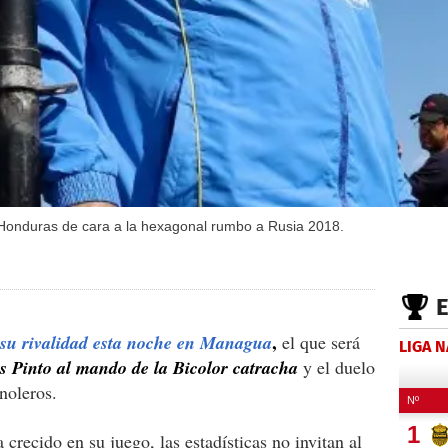
n Honduras de cara a la hexagonal rumbo a Rusia 2018.
,
su rivalidad esta noche en Managua
el que será
LIGA 
s Pinto al mando de la Bicolor catracha
y el duelo
inoleros.
 crecido en su juego, las estadísticas no invitan al