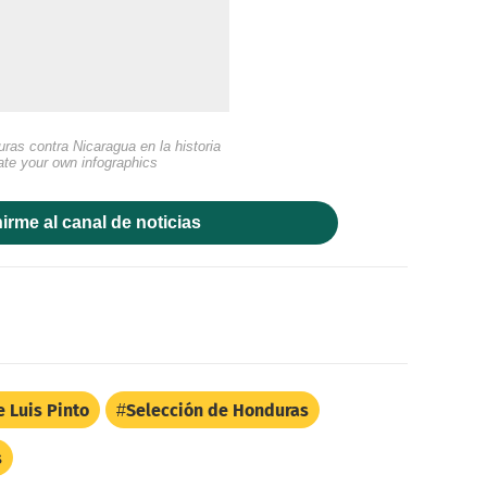
ras contra Nicaragua en la historia
ate your own infographics
irme al canal de noticias
e Luis Pinto
Selección de Honduras
s