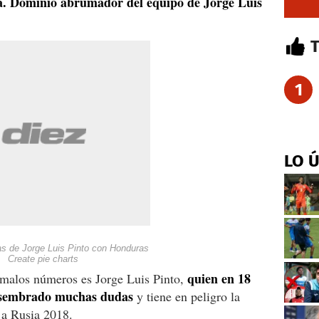
a. Dominio abrumador del equipo de Jorge Luis
1
LO 
as de Jorge Luis Pinto con Honduras
Create pie charts
quien en 18
s malos números es Jorge Luis Pinto,
a sembrado muchas dudas
y tiene en peligro la
 a Rusia 2018.