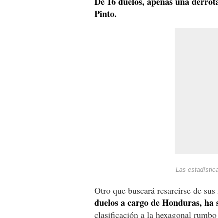
De 16 duelos, apenas una derrot
Pinto.
Las estadístic
Otro que buscará resarcirse de su
duelos a cargo de Honduras, h
clasificación a la hexagonal rumbo