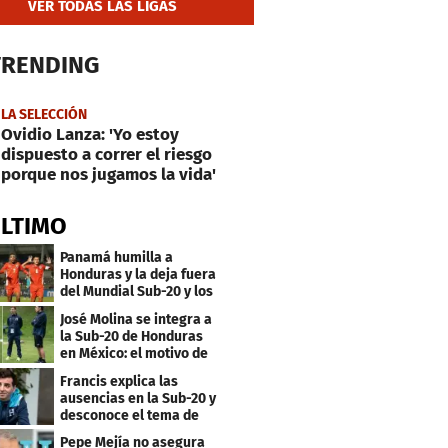
VER TODAS LAS LIGAS
TRENDING
LA SELECCIÓN
Ovidio Lanza: 'Yo estoy
dispuesto a correr el riesgo
porque nos jugamos la vida'
ÚLTIMO
Panamá humilla a
Honduras y la deja fuera
del Mundial Sub-20 y los
Juegos Olímpicos
José Molina se integra a
la Sub-20 de Honduras
en México: el motivo de
su viaje
Francis explica las
ausencias en la Sub-20 y
desconoce el tema de
los tiktokers
Pepe Mejía no asegura