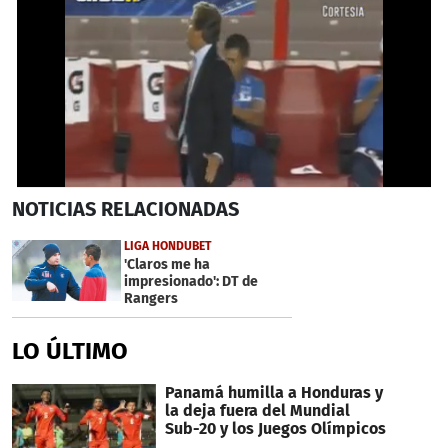
0
NOTICIAS
RELACIONADAS
seconds
of
1
LIGA HONDUBET
minute,
'Claros me ha
18
impresionado': DT de
seconds
Rangers
LO ÚLTIMO
Panamá humilla a Honduras y
la deja fuera del Mundial
Sub-20 y los Juegos Olímpicos