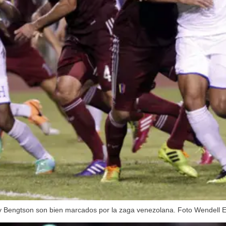
rry Bengtson son bien marcados por la zaga venezolana. Foto Wendell 